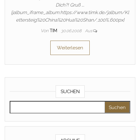
Dich?! Gruß ….
[jalbum_iframe_album:https://www.timk.de/jalbum/Kl
ettersteig%20China%20Hua%20Shan/,100%,600px]
Von
TIM
30.06.2008
Aus
Weiterlesen
SUCHEN
Suche nach: