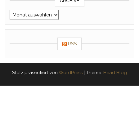
ARCHIVE
Archive
RSS
Stolz präsentiert von
WordPress
|
Theme:
Head Blog