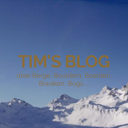
TIM'S BLOG
über Berge, Bouldern, Boarden,
Biwaken, Bugs, …