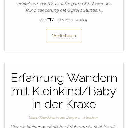
umkehren, dann kürzer für ganz Unsicherer nur
Rundwanderung mit Gipfel 1 Stunden,…
Von
TIM
11.11.2018
Aus
Weiterlesen
Erfahrung Wandern
mit Kleinkind/Baby
in der Kraxe
Baby/Kleinkind in der Bergen
Wandern
Hier ein kleiner persönlicher Erfahrungsbericht für alle,