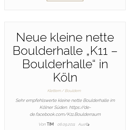
Neue kleine nette
Boulderhalle „K11 –
Boulderhalle“ in
Köln
Klettern / Bouldern
Sehr empfehlswerte kleine nette Boulderhalle im
Kölner Süden. https://de-
de.facebook.com/K11.Boulderraum
Von
TIM
06.09.2011
Aus