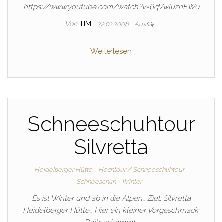
https://www.youtube.com/watch?v=6qVwIuznFW0
Von
TIM
22.02.2008
Aus
Weiterlesen
Schneeschuhtour
Silvretta
Heidelberger Hütte
Hochtour / Schneeschuhtour
Schneeschuh
Winter
Es ist Winter und ab in die Alpen… Ziel: Silvretta
Heidelberger Hütte… Hier ein kleiner Vorgeschmack;