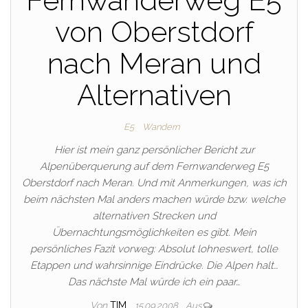
Fernwanderweg E5
von Oberstdorf
nach Meran und
Alternativen
E5
Wandern
Hier ist mein ganz persönlicher Bericht zur
Alpenüberquerung auf dem Fernwanderweg E5
Oberstdorf nach Meran. Und mit Anmerkungen, was ich
beim nächsten Mal anders machen würde bzw. welche
alternativen Strecken und
Übernachtungsmöglichkeiten es gibt. Mein
persönliches Fazit vorweg: Absolut lohneswert, tolle
Etappen und wahrsinnige Eindrücke. Die Alpen halt…
Das nächste Mal würde ich ein paar…
Von
TIM
15.09.2008
Aus