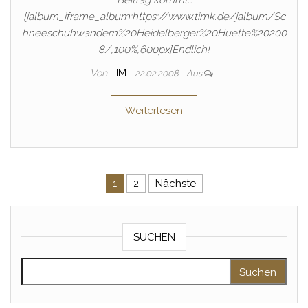
Beitrag kommt…
[jalbum_iframe_album:https://www.timk.de/jalbum/Sc
hneeschuhwandern%20Heidelberger%20Huette%20200
8/,100%,600px]Endlich!
Von
TIM
22.02.2008
Aus
Weiterlesen
Beitragsnavigation
1
2
Nächste
SUCHEN
Suche nach: