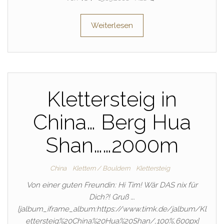
Weiterlesen
Klettersteig in
China… Berg Hua
Shan……2000m
China
Klettern / Bouldern
Klettersteig
Von einer guten Freundin: Hi Tim! Wär DAS nix für
Dich?! Gruß ….
[jalbum_iframe_album:https://www.timk.de/jalbum/Kl
ettersteig%20China%20Hua%20Shan/,100%,600px]