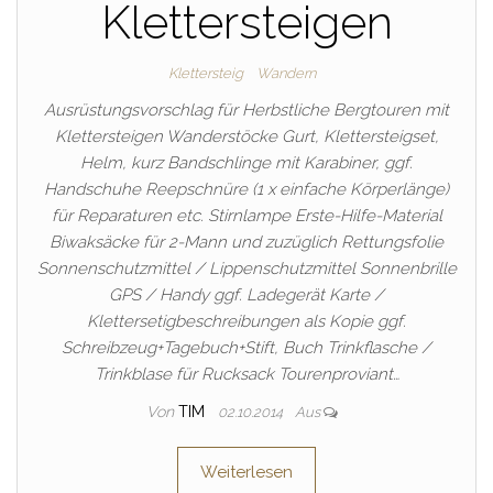
Klettersteigen
Klettersteig
Wandern
Ausrüstungsvorschlag für Herbstliche Bergtouren mit
Klettersteigen Wanderstöcke Gurt, Klettersteigset,
Helm, kurz Bandschlinge mit Karabiner, ggf.
Handschuhe Reepschnüre (1 x einfache Körperlänge)
für Reparaturen etc. Stirnlampe Erste-Hilfe-Material
Biwaksäcke für 2-Mann und zuzüglich Rettungsfolie
Sonnenschutzmittel / Lippenschutzmittel Sonnenbrille
GPS / Handy ggf. Ladegerät Karte /
Klettersetigbeschreibungen als Kopie ggf.
Schreibzeug+Tagebuch+Stift, Buch Trinkflasche /
Trinkblase für Rucksack Tourenproviant…
Von
TIM
02.10.2014
Aus
Weiterlesen