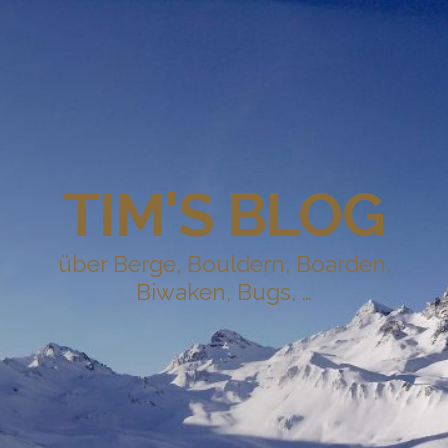
TIM'S BLOG
über Berge, Bouldern, Boarden,
Biwaken, Bugs, …