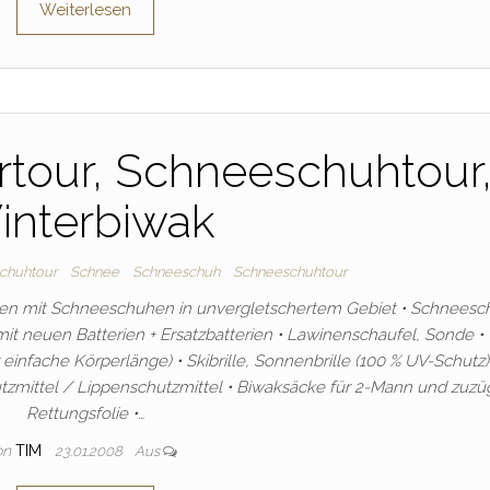
Weiterlesen
rtour, Schneeschuhtour
interbiwak
chuhtour
Schnee
Schneeschuh
Schneeschuhtour
uren mit Schneeschuhen in unvergletschertem Gebiet • Schnees
it neuen Batterien + Ersatzbatterien • Lawinenschaufel, Sonde •
einfache Körperlänge) • Skibrille, Sonnenbrille (100 % UV-Schutz)
utzmittel / Lippenschutzmittel • Biwaksäcke für 2-Mann und zuzü
Rettungsfolie •…
on
TIM
23.01.2008
Aus