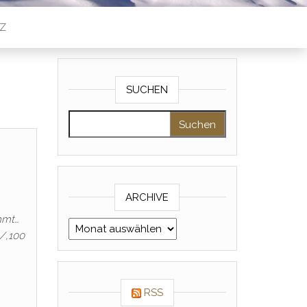
Z
SUCHEN
Suche nach:
ARCHIVE
mmt…
Archive
/,100
RSS