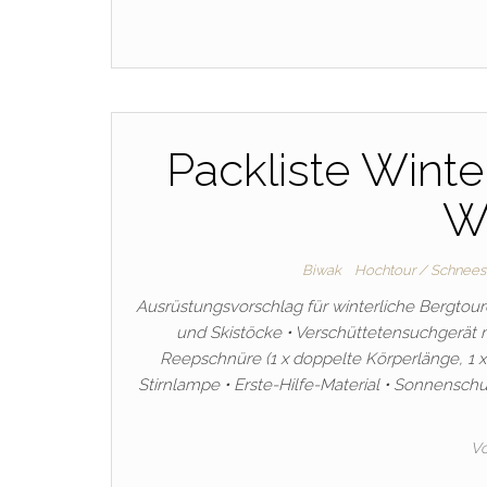
Packliste Winte
W
Biwak
Hochtour / Schnees
Ausrüstungsvorschlag für winterliche Bergto
und Skistöcke • Verschüttetensuchgerät m
Reepschnüre (1 x doppelte Körperlänge, 1 x 
Stirnlampe • Erste-Hilfe-Material • Sonnensch
V