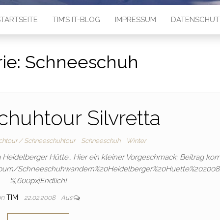
TARTSEITE
TIM’S IT-BLOG
IMPRESSUM
DATENSCHUT
ie:
Schneeschuh
huhtour Silvretta
htour / Schneeschuhtour
Schneeschuh
Winter
etta Heidelberger Hütte… Hier ein kleiner Vorgeschmack; Beitrag ko
jalbum/Schneeschuhwandern%20Heidelberger%20Huette%202008
%,600px]Endlich!
on
TIM
22.02.2008
Aus