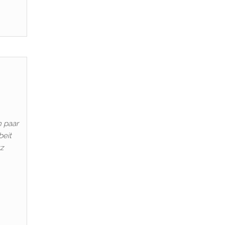
n paar
beit
tz