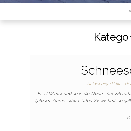
S
Kategor
Schneesc
Heidelberger Hütte
Hoc
Es ist Winter und ab in die Alpen… Ziel: Silvr
[jalbum_iframe_album:https://www.timk.de/
V