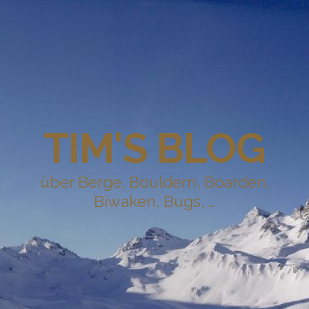
TIM'S BLOG
über Berge, Bouldern, Boarden,
Biwaken, Bugs, …