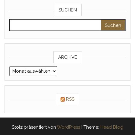
SUCHEN
Suche nach:
ARCHIVE
Archive
RSS
Stolz präsentiert von
WordPress
|
Theme:
Head Blog