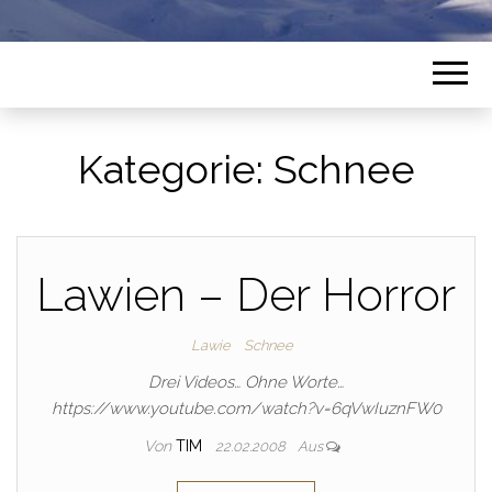
Kategorie:
Schnee
Lawien – Der Horror
Lawie
Schnee
Drei Videos… Ohne Worte…
https://www.youtube.com/watch?v=6qVwIuznFW0
Von
TIM
22.02.2008
Aus