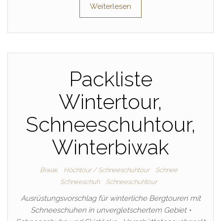
Weiterlesen
Packliste
Wintertour,
Schneeschuhtour,
Winterbiwak
Biwak
Hochtour / Schneeschuhtour
Schnee
Schneeschuh
Schneeschuhtour
Ausrüstungsvorschlag für winterliche Bergtouren mit
Schneeschuhen in unvergletschertem Gebiet •