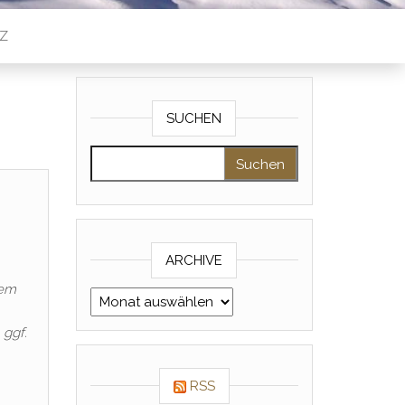
Z
SUCHEN
Suche nach:
ARCHIVE
rem
Archive
 ggf.
RSS