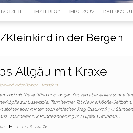
TARTSEITE
TIM’S IT-BLOG
IMPRESSUM
DATENSCHUT
/Kleinkind in der Bergen
s Allgäu mit Kraxe
einkind in der Bergen
Wandern
iten sind mit Kraxe/Kind und langen Pausen aber etwas schnelle
rköpfle zur Usseraple, Tannheimer Tal Neunerköpfle-Seilbahn,
n alpiner aber immer noch einfacher Weg (blau/rot) 3-4 Stunden
ganz Unsicherer nur Rundwanderung mit Gipfel 1 Stunden,…
on
TIM
11.11.2018
Aus