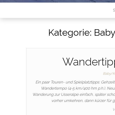
S
Kategorie:
Baby
Wandertipp
Baby/Kl
Ein paar Touren- und Spielplatztipps: Gehze
Wandertempo (4-5 km/400 hm p.h.). Neune
Wanderung zur Usseralpe einfach, später scho
vorher umkehren, dann kürzer für 
V