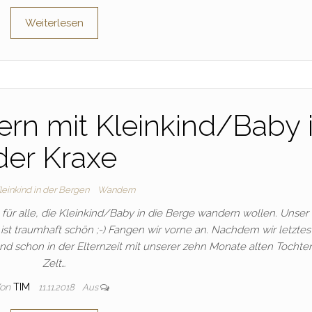
Weiterlesen
rn mit Kleinkind/Baby 
der Kraxe
einkind in der Bergen
Wandern
 für alle, die Kleinkind/Baby in die Berge wandern wollen. Unser 
 ist traumhaft schön ;-) Fangen wir vorne an. Nachdem wir letztes
hon in der Elternzeit mit unserer zehn Monate alten Tochter
Zelt…
on
TIM
11.11.2018
Aus