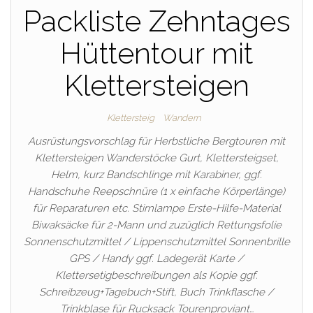
Packliste Zehntages
Hüttentour mit
Klettersteigen
Klettersteig
Wandern
Ausrüstungsvorschlag für Herbstliche Bergtouren mit
Klettersteigen Wanderstöcke Gurt, Klettersteigset,
Helm, kurz Bandschlinge mit Karabiner, ggf.
Handschuhe Reepschnüre (1 x einfache Körperlänge)
für Reparaturen etc. Stirnlampe Erste-Hilfe-Material
Biwaksäcke für 2-Mann und zuzüglich Rettungsfolie
Sonnenschutzmittel / Lippenschutzmittel Sonnenbrille
GPS / Handy ggf. Ladegerät Karte /
Klettersetigbeschreibungen als Kopie ggf.
Schreibzeug+Tagebuch+Stift, Buch Trinkflasche /
Trinkblase für Rucksack Tourenproviant…