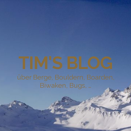
TIM'S BLOG
über Berge, Bouldern, Boarden,
Biwaken, Bugs, …