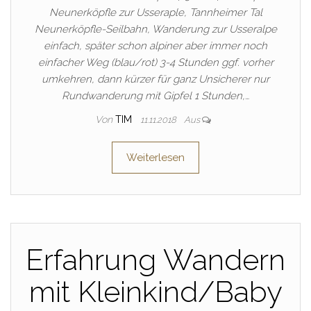
Neunerköpfle zur Usseraple, Tannheimer Tal
Neunerköpfle-Seilbahn, Wanderung zur Usseralpe
einfach, später schon alpiner aber immer noch
einfacher Weg (blau/rot) 3-4 Stunden ggf. vorher
umkehren, dann kürzer für ganz Unsicherer nur
Rundwanderung mit Gipfel 1 Stunden,…
Von
TIM
11.11.2018
Aus
Weiterlesen
Erfahrung Wandern
mit Kleinkind/Baby