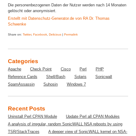
Die personenbezogenen Daten der Nutzer werden nach 14 Monaten
gelöscht oder anonymisiert.
Erstellt mit Datenschutz-Generator.de von RA Dr. Thomas
Schwenke
Share on:
Twitter
,
Facebook
,
Delicious
|
Permalink
Categories
Apache
Check Point
Cisco
Perl
PHP
Reference Cards
Shell/Bash
Solaris
Sonicwall
SpamAssassin
Suhosin
Windows 7
Recent Posts
Uninstall Perl CPAN Module
Update Perl all CPAN Modules
A analysis of irregular, random SonicWALL NSA reboots by using
TSR/StackTraces
A deeper view of SonicWALL kernel on NSA-